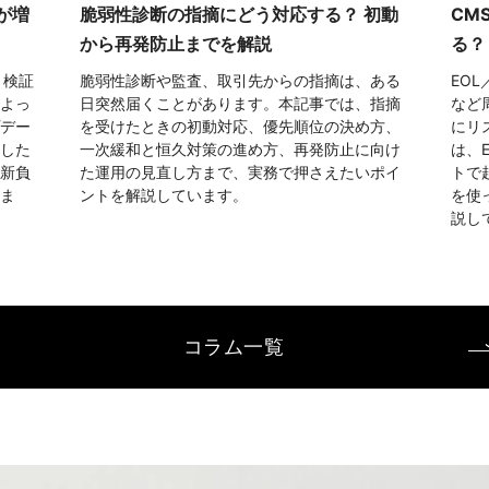
脆弱性診断の指摘にどう対応する？ 初動
CM
が増
から再発防止までを解説
る？
脆弱性診断や監査、取引先からの指摘は、ある
EOL
、検証
日突然届くことがあります。本記事では、指摘
など
よっ
を受けたときの初動対応、優先順位の決め方、
にリ
デー
一次緩和と恒久対策の進め方、再発防止に向け
は、
した
た運用の見直し方まで、実務で押さえたいポイ
トで
新負
ントを解説しています。
を使
ま
説し
コラム一覧