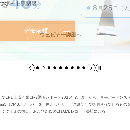
デモ依頼
ウェビナー詳細へ
脱 ワードプレスの最適解
導入だけで自社サイトを「AA準拠」に。
クラウドCMSと最新MAで創る、
ShareWithクローン
AIO対策/LLMO支援ソリューション
サイト群統合
エンタープライズ運用ソリューション
CMS乗り換えサービス
―「アクセシビリティ対策」を標準実装 ―
デジタルマーケティング基盤
「教えてURL 上場企業CMS調査レポート2025年8月度」から、サーバーイ
SaaS（CMSとサーバーを一体としたサービス形態）で提供されているも
インシグナルの検出、およびDNSのCNAMEレコード参照による