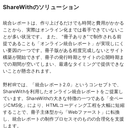
ShareWithのソリューション
統合レポートは、作り上げるだけでも時間と費用がかかる
ことから、実際はオンライン化までは着手できていないこ
とが多い状況です。 また、 “冊子ありき”で制作される前
提であることも「オンライン統合レポート」が実現しにく
い要因の一つです。冊子版がある程度完成しないとサイト
構築が開始できず、冊子の発行時期とサイトの公開時期ま
での期間が空いてしまい、最適なタイミングで提供できな
いことが懸念されます。
野村IRでは、「統合レポート2.0」というコンセプトで、
ShareWithを利用したオンライン統合レポートをご提案し
ています。ShareWithの大きな特徴の一つである「全ペー
ジCMS化」により、HTMLコーディング工程を大幅に短縮
することで、冊子主体型から「Webファースト」に転換
し、統合レポートの制作プロセスそのものの合理化を支援
します。