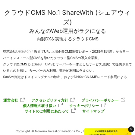
クラウドCMS No.1 ShareWith (シェアウィ
ズ)
みんなのWeb運用がラクになる
内製DXを実現するクラウドCMS
株式会社DataSign「
」からサー
教えてURL 上場企業CMS調査レポート2025年8月度
バーインストール型CMSを除いたクラウド型CMSの導入企業数。
クラウド型CMSとはSaaS（CMSとサーバーを一体としたサービス形態）で提供されて
いるものを指し、サーバーのみ利用、部分的利用は含まない。
SaaSの判定はドメインシグナルの検出、およびDNSのCNAMEレコード参照による
運営会社
アクセシビリティ方針
プライバシーポリシー
個人情報の取り扱い
クッキーポリシー
サイトのご利用にあたって
サイトマップ
Copyright © Nomura Investor Relations Co., Ltd. All Rights Reserved.