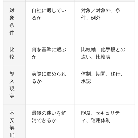
対
自社に適してい
対象／対象外、条
象
るか
件、例外
条
件
比
何を基準に選ぶ
比較軸、他手段との
較
か
違い、比較表
導
実際に進められ
体制、期間、移行、
入
るか
承認
現
実
不
最後の迷いを解
FAQ、セキュリテ
安
消できるか
ィ、運用体制
解
消