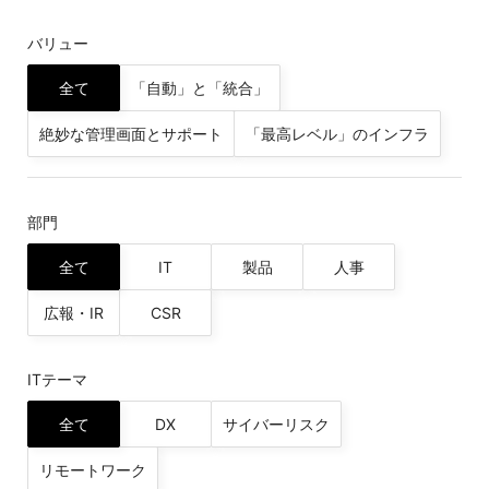
バリュー
全て
「自動」と「統合」
絶妙な管理画面とサポート
「最高レベル」のインフラ
部門
全て
IT
製品
人事
広報・IR
CSR
ITテーマ
全て
DX
サイバーリスク
リモートワーク