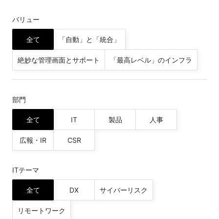
バリュー
全て
「自動」と「統合」
絶妙な管理画面とサポート
「最高レベル」のインフラ
部門
全て
IT
製品
人事
広報・IR
CSR
ITテーマ
全て
DX
サイバーリスク
リモートワーク