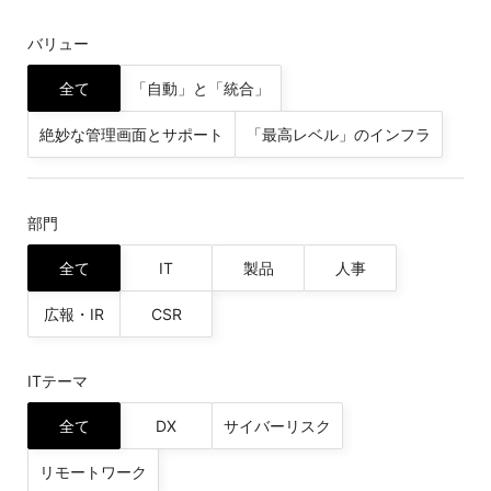
バリュー
全て
「自動」と「統合」
絶妙な管理画面とサポート
「最高レベル」のインフラ
部門
全て
IT
製品
人事
広報・IR
CSR
ITテーマ
全て
DX
サイバーリスク
リモートワーク